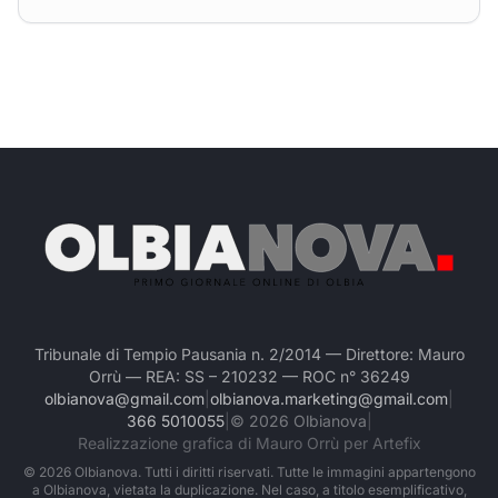
Tribunale di Tempio Pausania n. 2/2014 — Direttore: Mauro
Orrù — REA: SS – 210232 — ROC n° 36249
olbianova@gmail.com
|
olbianova.marketing@gmail.com
|
366 5010055
|
©
2026
Olbianova
|
Realizzazione grafica di Mauro Orrù per Artefix
©
2026
Olbianova. Tutti i diritti riservati. Tutte le immagini appartengono
a Olbianova, vietata la duplicazione. Nel caso, a titolo esemplificativo,