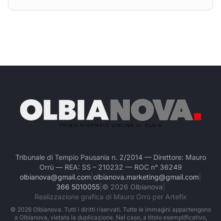
Tribunale di Tempio Pausania n. 2/2014 — Direttore: Mauro
Orrù — REA: SS – 210232 — ROC n° 36249
olbianova@gmail.com
|
olbianova.marketing@gmail.com
|
366 5010055
|
©
2026
Olbianova
|
Realizzazione grafica di Mauro Orrù per Artefix
©
2026
Olbianova. Tutti i diritti riservati. Tutte le immagini appartengono
a Olbianova, vietata la duplicazione. Nel caso, a titolo esemplificativo,