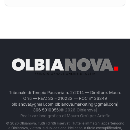
Tribunale di Tempio Pausania n. 2/2014 — Direttore: Mauro
Orrù — REA: SS – 210232 — ROC n° 36249
olbianova@gmail.com
|
olbianova.marketing@gmail.com
|
366 5010055
|
©
2026
Olbianova
|
Realizzazione grafica di Mauro Orrù per Artefix
©
2026
Olbianova. Tutti i diritti riservati. Tutte le immagini appartengono
a Olbianova, vietata la duplicazione. Nel caso, a titolo esemplificativo,