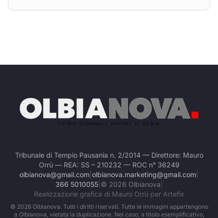
Tribunale di Tempio Pausania n. 2/2014 — Direttore: Mauro
Orrù — REA: SS – 210232 — ROC n° 36249
olbianova@gmail.com
|
olbianova.marketing@gmail.com
|
366 5010055
|
©
2026
Olbianova
|
Realizzazione grafica di Mauro Orrù per Artefix
©
2026
Olbianova. Tutti i diritti riservati. Tutte le immagini appartengono
a Olbianova, vietata la duplicazione. Nel caso, a titolo esemplificativo,