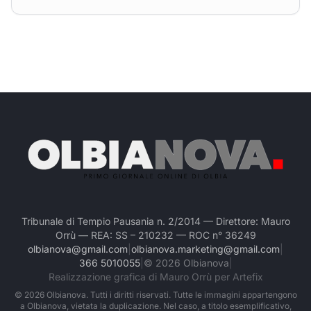
Tribunale di Tempio Pausania n. 2/2014 — Direttore: Mauro
Orrù — REA: SS – 210232 — ROC n° 36249
olbianova@gmail.com
|
olbianova.marketing@gmail.com
|
366 5010055
|
©
2026
Olbianova
|
Realizzazione grafica di Mauro Orrù per Artefix
©
2026
Olbianova. Tutti i diritti riservati. Tutte le immagini appartengono
a Olbianova, vietata la duplicazione. Nel caso, a titolo esemplificativo,