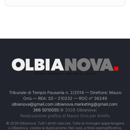
Tribunale di Tempio Pausania n. 2/2014 — Direttore: Mauro
Orrù — REA: SS – 210232 — ROC n° 36249
olbianova@gmail.com
|
olbianova.marketing@gmail.com
|
366 5010055
|
©
2026
Olbianova
|
Realizzazione grafica di Mauro Orrù per Artefix
©
2026
Olbianova. Tutti i diritti riservati. Tutte le immagini appartengono
a Olbianova, vietata la duplicazione. Nel caso, a titolo esemplificativo,