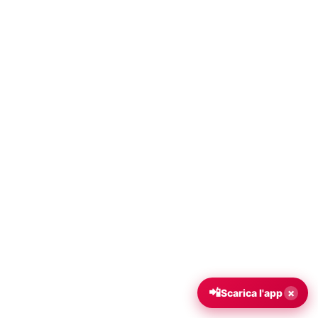
📲
×
Scarica l'app