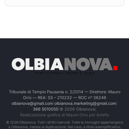
Tribunale di Tempio Pausania n. 2/2014 — Direttore: Mauro
Orrù — REA: SS – 210232 — ROC n° 36249
olbianova@gmail.com
|
olbianova.marketing@gmail.com
|
366 5010055
|
©
2026
Olbianova
|
Realizzazione grafica di Mauro Orrù per Artefix
©
2026
Olbianova. Tutti i diritti riservati. Tutte le immagini appartengono
a Olbianova, vietata la duplicazione. Nel caso, a titolo esemplificativo,