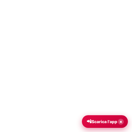
📲
×
Scarica l'app