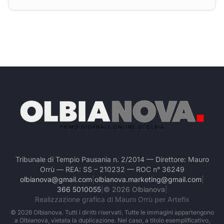
Tribunale di Tempio Pausania n. 2/2014 — Direttore: Mauro
Orrù — REA: SS – 210232 — ROC n° 36249
olbianova@gmail.com
|
olbianova.marketing@gmail.com
|
366 5010055
|
©
2026
Olbianova
|
Realizzazione grafica di Mauro Orrù per Artefix
©
2026
Olbianova. Tutti i diritti riservati. Tutte le immagini appartengono
a Olbianova, vietata la duplicazione. Nel caso, a titolo esemplificativo,