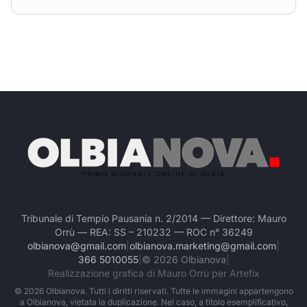
Tribunale di Tempio Pausania n. 2/2014 — Direttore: Mauro
Orrù — REA: SS – 210232 — ROC n° 36249
olbianova@gmail.com
|
olbianova.marketing@gmail.com
|
366 5010055
|
©
2026
Olbianova
|
Realizzazione grafica di Mauro Orrù per Artefix
©
2026
Olbianova. Tutti i diritti riservati. Tutte le immagini appartengono
a Olbianova, vietata la duplicazione. Nel caso, a titolo esemplificativo,