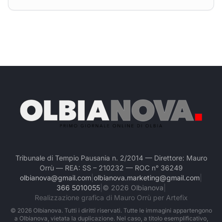
Tribunale di Tempio Pausania n. 2/2014 — Direttore: Mauro
Orrù — REA: SS – 210232 — ROC n° 36249
olbianova@gmail.com
|
olbianova.marketing@gmail.com
|
366 5010055
|
©
2026
Olbianova
|
Realizzazione grafica di Mauro Orrù per Artefix
©
2026
Olbianova. Tutti i diritti riservati. Tutte le immagini appartengono
a Olbianova, vietata la duplicazione. Nel caso, a titolo esemplificativo,