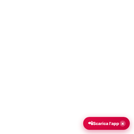
📲
×
Scarica l'app