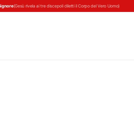
Signore
(
Gesù rivela ai tre discepoli diletti il Corpo del Vero Uomo
)