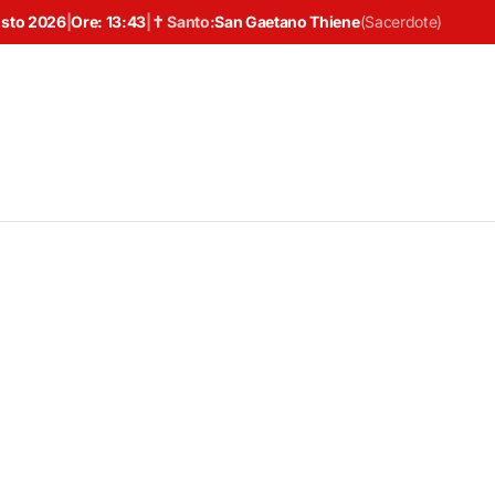
osto 2026
|
Ore:
13:43
|
✝ Santo:
San Gaetano Thiene
(
Sacerdote
)