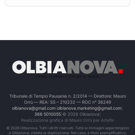
Tribunale di Tempio Pausania n. 2/2014 — Direttore: Mauro
Orrù — REA: SS – 210232 — ROC n° 36249
olbianova@gmail.com
|
olbianova.marketing@gmail.com
|
366 5010055
|
©
2026
Olbianova
|
Realizzazione grafica di Mauro Orrù per Artefix
©
2026
Olbianova. Tutti i diritti riservati. Tutte le immagini appartengono
a Olbianova, vietata la duplicazione. Nel caso, a titolo esemplificativo,