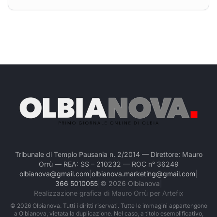
Tribunale di Tempio Pausania n. 2/2014 — Direttore: Mauro
Orrù — REA: SS – 210232 — ROC n° 36249
olbianova@gmail.com
|
olbianova.marketing@gmail.com
|
366 5010055
|
©
2026
Olbianova
|
Realizzazione grafica di Mauro Orrù per Artefix
©
2026
Olbianova. Tutti i diritti riservati. Tutte le immagini appartengono
a Olbianova, vietata la duplicazione. Nel caso, a titolo esemplificativo,