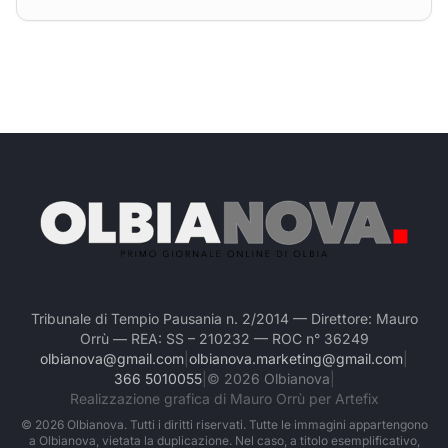
Tribunale di Tempio Pausania n. 2/2014 — Direttore: Mauro
Orrù — REA: SS – 210232 — ROC n° 36249
olbianova@gmail.com
|
olbianova.marketing@gmail.com
|
366 5010055
|
©
2026
Olbianova
|
Realizzazione grafica di Mauro Orrù per Artefix
©
2026
Olbianova. Tutti i diritti riservati. Tutte le immagini appartengono
a Olbianova, vietata la duplicazione. Nel caso, a titolo esemplificativo,