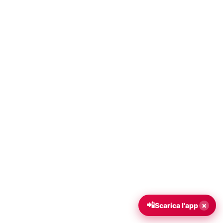
📲
×
Scarica l'app