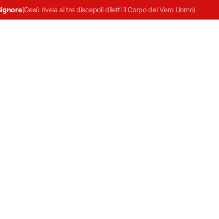
Signore
(
Gesù rivela ai tre discepoli diletti il Corpo del Vero Uomo
)