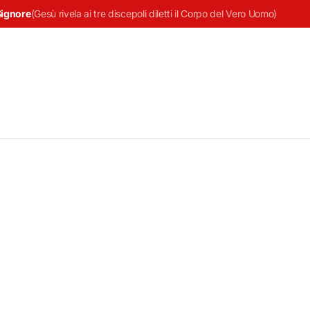
Signore
(
Gesù rivela ai tre discepoli diletti il Corpo del Vero Uomo
)