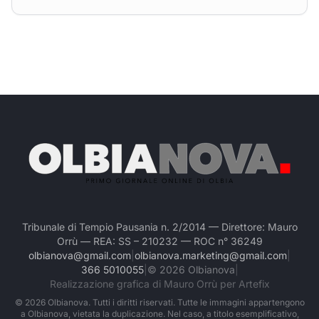
Tribunale di Tempio Pausania n. 2/2014 — Direttore: Mauro
Orrù — REA: SS – 210232 — ROC n° 36249
olbianova@gmail.com
|
olbianova.marketing@gmail.com
|
366 5010055
|
©
2026
Olbianova
|
Realizzazione grafica di Mauro Orrù per Artefix
©
2026
Olbianova. Tutti i diritti riservati. Tutte le immagini appartengono
a Olbianova, vietata la duplicazione. Nel caso, a titolo esemplificativo,