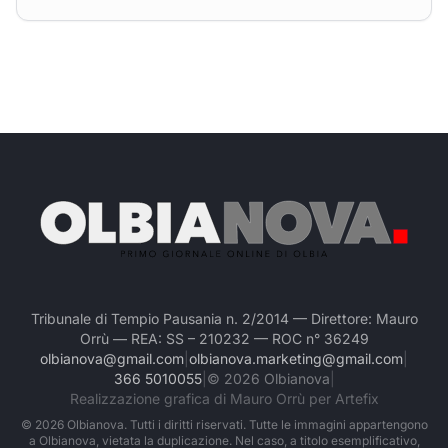
Tribunale di Tempio Pausania n. 2/2014 — Direttore: Mauro
Orrù — REA: SS – 210232 — ROC n° 36249
olbianova@gmail.com
|
olbianova.marketing@gmail.com
|
366 5010055
|
©
2026
Olbianova
|
Realizzazione grafica di Mauro Orrù per Artefix
©
2026
Olbianova. Tutti i diritti riservati. Tutte le immagini appartengono
a Olbianova, vietata la duplicazione. Nel caso, a titolo esemplificativo,