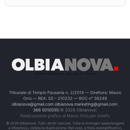
Tribunale di Tempio Pausania n. 2/2014 — Direttore: Mauro
Orrù — REA: SS – 210232 — ROC n° 36249
olbianova@gmail.com
|
olbianova.marketing@gmail.com
|
366 5010055
|
©
2026
Olbianova
|
Realizzazione grafica di Mauro Orrù per Artefix
©
2026
Olbianova. Tutti i diritti riservati. Tutte le immagini appartengono
a Olbianova, vietata la duplicazione. Nel caso, a titolo esemplificativo,