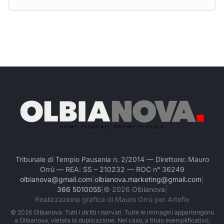
Tribunale di Tempio Pausania n. 2/2014 — Direttore: Mauro
Orrù — REA: SS – 210232 — ROC n° 36249
olbianova@gmail.com
|
olbianova.marketing@gmail.com
|
366 5010055
|
©
2026
Olbianova
|
Realizzazione grafica di Mauro Orrù per Artefix
©
2026
Olbianova. Tutti i diritti riservati. Tutte le immagini appartengono
a Olbianova, vietata la duplicazione. Nel caso, a titolo esemplificativo,