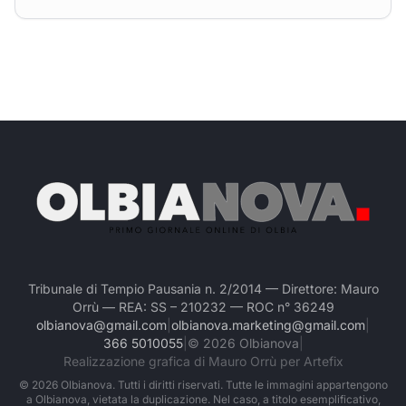
Tribunale di Tempio Pausania n. 2/2014 — Direttore: Mauro
Orrù — REA: SS – 210232 — ROC n° 36249
olbianova@gmail.com
|
olbianova.marketing@gmail.com
|
366 5010055
|
©
2026
Olbianova
|
Realizzazione grafica di Mauro Orrù per Artefix
©
2026
Olbianova. Tutti i diritti riservati. Tutte le immagini appartengono
a Olbianova, vietata la duplicazione. Nel caso, a titolo esemplificativo,