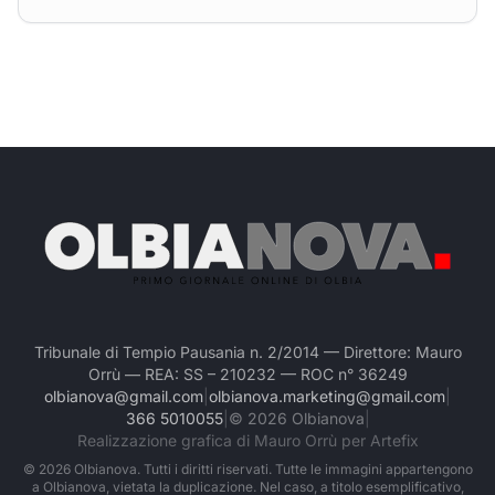
Tribunale di Tempio Pausania n. 2/2014 — Direttore: Mauro
Orrù — REA: SS – 210232 — ROC n° 36249
olbianova@gmail.com
|
olbianova.marketing@gmail.com
|
366 5010055
|
©
2026
Olbianova
|
Realizzazione grafica di Mauro Orrù per Artefix
©
2026
Olbianova. Tutti i diritti riservati. Tutte le immagini appartengono
a Olbianova, vietata la duplicazione. Nel caso, a titolo esemplificativo,