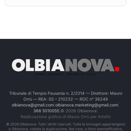
Tribunale di Tempio Pausania n. 2/2014 — Direttore: Mauro
Orrù — REA: SS – 210232 — ROC n° 36249
olbianova@gmail.com
|
olbianova.marketing@gmail.com
|
366 5010055
|
©
2026
Olbianova
|
Realizzazione grafica di Mauro Orrù per Artefix
©
2026
Olbianova. Tutti i diritti riservati. Tutte le immagini appartengono
a Olbianova, vietata la duplicazione. Nel caso, a titolo esemplificativo,