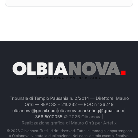
Tribunale di Tempio Pausania n. 2/2014 — Direttore: Mauro
Orrù — REA: SS – 210232 — ROC n° 36249
olbianova@gmail.com
|
olbianova.marketing@gmail.com
|
366 5010055
|
©
2026
Olbianova
|
Realizzazione grafica di Mauro Orrù per Artefix
©
2026
Olbianova. Tutti i diritti riservati. Tutte le immagini appartengono
a Olbianova, vietata la duplicazione. Nel caso, a titolo esemplificativo,