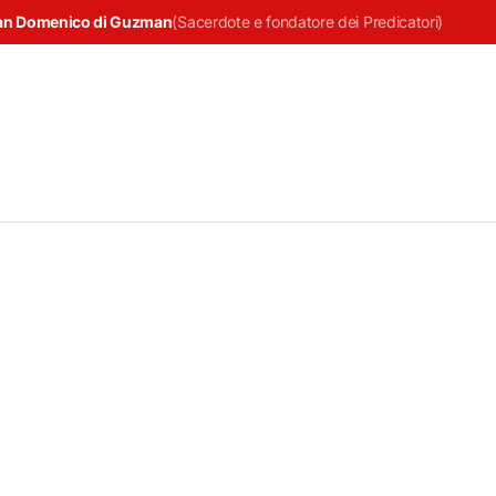
an Domenico di Guzman
(
Sacerdote e fondatore dei Predicatori
)