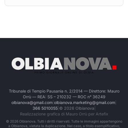
Tribunale di Tempio Pausania n. 2/2014 — Direttore: Mauro
Orrù — REA: SS – 210232 — ROC n° 36249
olbianova@gmail.com
|
olbianova.marketing@gmail.com
|
366 5010055
|
©
2026
Olbianova
|
Realizzazione grafica di Mauro Orrù per Artefix
©
2026
Olbianova. Tutti i diritti riservati. Tutte le immagini appartengono
a Olbianova, vietata la duplicazione. Nel caso, a titolo esemplificativo,