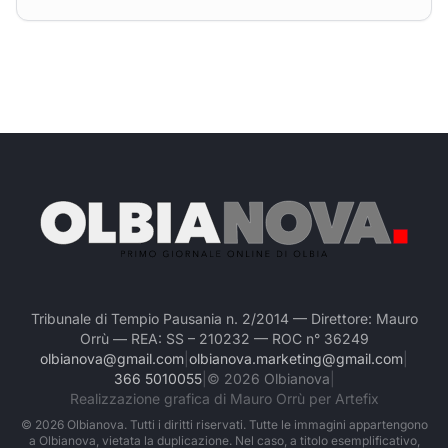
Tribunale di Tempio Pausania n. 2/2014 — Direttore: Mauro
Orrù — REA: SS – 210232 — ROC n° 36249
olbianova@gmail.com
|
olbianova.marketing@gmail.com
|
366 5010055
|
©
2026
Olbianova
|
Realizzazione grafica di Mauro Orrù per Artefix
©
2026
Olbianova. Tutti i diritti riservati. Tutte le immagini appartengono
a Olbianova, vietata la duplicazione. Nel caso, a titolo esemplificativo,