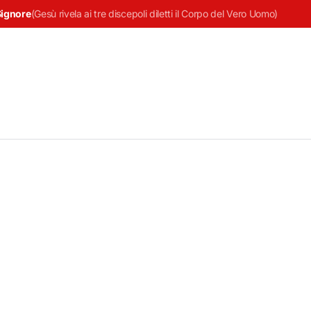
Signore
(
Gesù rivela ai tre discepoli diletti il Corpo del Vero Uomo
)