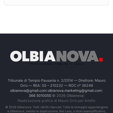
Tribunale di Tempio Pausania n. 2/2014 — Direttore: Mauro
Orrù — REA: SS – 210232 — ROC n° 36249
olbianova@gmail.com
|
olbianova.marketing@gmail.com
|
366 5010055
|
©
2026
Olbianova
|
Realizzazione grafica di Mauro Orrù per Artefix
©
2026
Olbianova. Tutti i diritti riservati. Tutte le immagini appartengono
a Olbianova, vietata la duplicazione. Nel caso, a titolo esemplificativo,