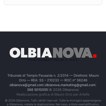
Tribunale di Tempio Pausania n. 2/2014 — Direttore: Mauro
Orrù — REA: SS – 210232 — ROC n° 36249
olbianova@gmail.com
|
olbianova.marketing@gmail.com
|
366 5010055
|
©
2026
Olbianova
|
Realizzazione grafica di Mauro Orrù per Artefix
©
2026
Olbianova. Tutti i diritti riservati. Tutte le immagini appartengono
a Olbianova, vietata la duplicazione. Nel caso, a titolo esemplificativo,