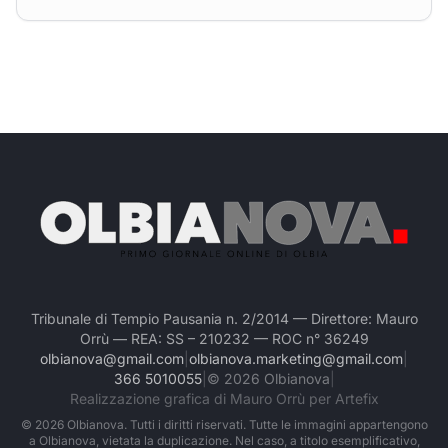
Tribunale di Tempio Pausania n. 2/2014 — Direttore: Mauro
Orrù — REA: SS – 210232 — ROC n° 36249
olbianova@gmail.com
|
olbianova.marketing@gmail.com
|
366 5010055
|
©
2026
Olbianova
|
Realizzazione grafica di Mauro Orrù per Artefix
©
2026
Olbianova. Tutti i diritti riservati. Tutte le immagini appartengono
a Olbianova, vietata la duplicazione. Nel caso, a titolo esemplificativo,