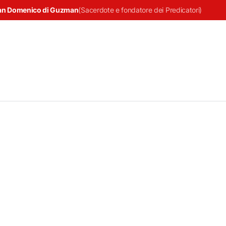
an Domenico di Guzman
(
Sacerdote e fondatore dei Predicatori
)