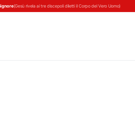
Signore
(
Gesù rivela ai tre discepoli diletti il Corpo del Vero Uomo
)