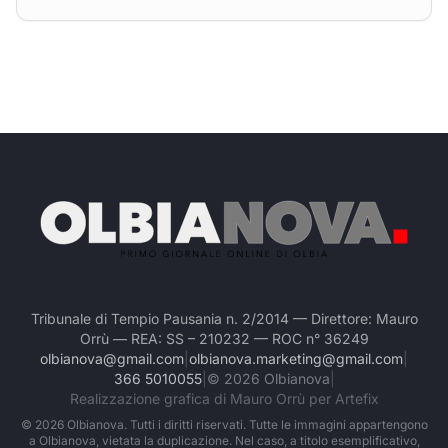
Tribunale di Tempio Pausania n. 2/2014 — Direttore: Mauro
Orrù — REA: SS – 210232 — ROC n° 36249
olbianova@gmail.com
|
olbianova.marketing@gmail.com
|
366 5010055
|
©
2026
Olbianova
|
Realizzazione grafica di Mauro Orrù per Artefix
©
2026
Olbianova. Tutti i diritti riservati. Tutte le immagini appartengono
a Olbianova, vietata la duplicazione. Nel caso, a titolo esemplificativo,