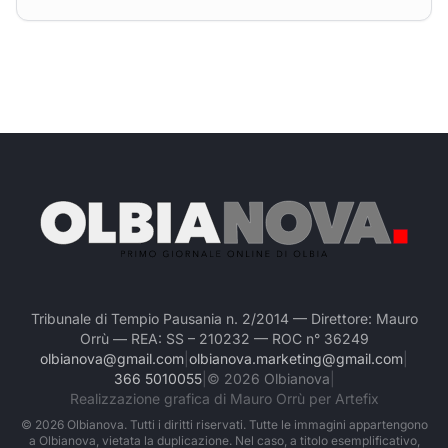
Tribunale di Tempio Pausania n. 2/2014 — Direttore: Mauro
Orrù — REA: SS – 210232 — ROC n° 36249
olbianova@gmail.com
|
olbianova.marketing@gmail.com
|
366 5010055
|
©
2026
Olbianova
|
Realizzazione grafica di Mauro Orrù per Artefix
©
2026
Olbianova. Tutti i diritti riservati. Tutte le immagini appartengono
a Olbianova, vietata la duplicazione. Nel caso, a titolo esemplificativo,