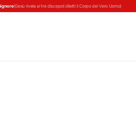
Signore
(
Gesù rivela ai tre discepoli diletti il Corpo del Vero Uomo
)