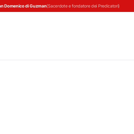
an Domenico di Guzman
(
Sacerdote e fondatore dei Predicatori
)