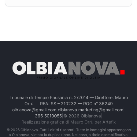
Tribunale di Tempio Pausania n. 2/2014 — Direttore: Mauro
Orrù — REA: SS – 210232 — ROC n° 36249
olbianova@gmail.com
|
olbianova.marketing@gmail.com
|
366 5010055
|
©
2026
Olbianova
|
Realizzazione grafica di Mauro Orrù per Artefix
©
2026
Olbianova. Tutti i diritti riservati. Tutte le immagini appartengono
a Olbianova, vietata la duplicazione. Nel caso, a titolo esemplificativo,