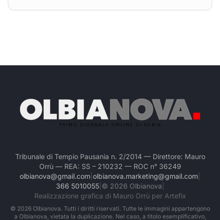
Tribunale di Tempio Pausania n. 2/2014 — Direttore: Mauro
Orrù — REA: SS – 210232 — ROC n° 36249
olbianova@gmail.com
|
olbianova.marketing@gmail.com
|
366 5010055
|
©
2026
Olbianova
|
Realizzazione grafica di Mauro Orrù per Artefix
©
2026
Olbianova. Tutti i diritti riservati. Tutte le immagini appartengono
a Olbianova, vietata la duplicazione. Nel caso, a titolo esemplificativo,