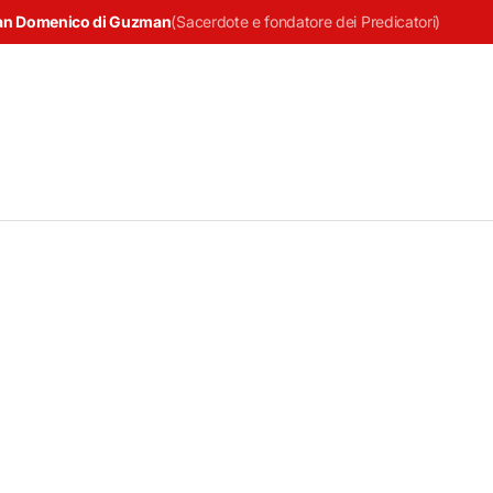
an Domenico di Guzman
(
Sacerdote e fondatore dei Predicatori
)