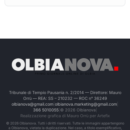
Tribunale di Tempio Pausania n. 2/2014 — Direttore: Mauro
Orrù — REA: SS – 210232 — ROC n° 36249
olbianova@gmail.com
|
olbianova.marketing@gmail.com
|
366 5010055
|
©
2026
Olbianova
|
Realizzazione grafica di Mauro Orrù per Artefix
©
2026
Olbianova. Tutti i diritti riservati. Tutte le immagini appartengono
a Olbianova, vietata la duplicazione. Nel caso, a titolo esemplificativo,