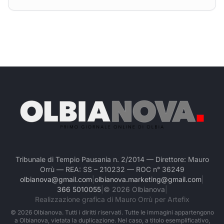
Tribunale di Tempio Pausania n. 2/2014 — Direttore: Mauro
Orrù — REA: SS – 210232 — ROC n° 36249
olbianova@gmail.com
|
olbianova.marketing@gmail.com
|
366 5010055
|
©
2026
Olbianova
|
Realizzazione grafica di Mauro Orrù per Artefix
©
2026
Olbianova. Tutti i diritti riservati. Tutte le immagini appartengono
a Olbianova, vietata la duplicazione. Nel caso, a titolo esemplificativo,