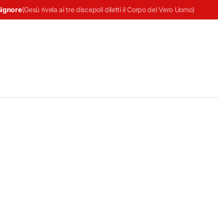
Signore
(
Gesù rivela ai tre discepoli diletti il Corpo del Vero Uomo
)