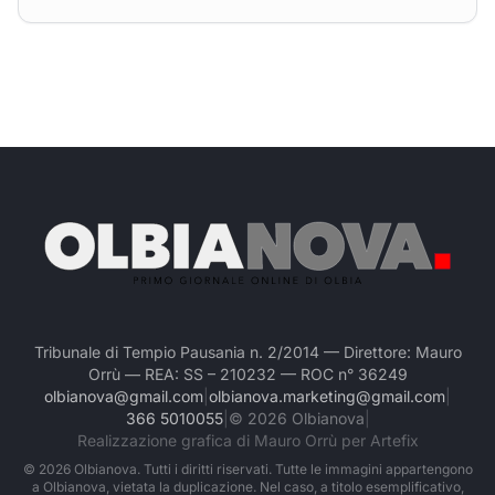
Tribunale di Tempio Pausania n. 2/2014 — Direttore: Mauro
Orrù — REA: SS – 210232 — ROC n° 36249
olbianova@gmail.com
|
olbianova.marketing@gmail.com
|
366 5010055
|
©
2026
Olbianova
|
Realizzazione grafica di Mauro Orrù per Artefix
©
2026
Olbianova. Tutti i diritti riservati. Tutte le immagini appartengono
a Olbianova, vietata la duplicazione. Nel caso, a titolo esemplificativo,