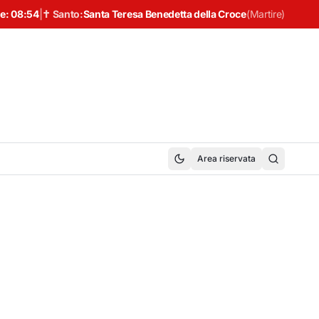
e:
08:54
|
✝ Santo:
Santa Teresa Benedetta della Croce
(
Martire
)
Area riservata